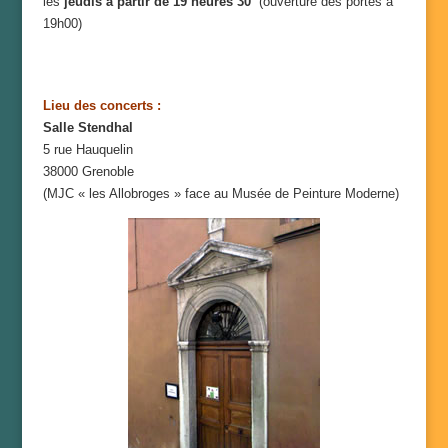
les
jeudis à partir de 19 heures 30
(ouverture des portes à
19h00)
Lieu des concerts :
Salle Stendhal
5 rue Hauquelin
38000 Grenoble
(MJC « les Allobroges » face au Musée de Peinture Moderne)