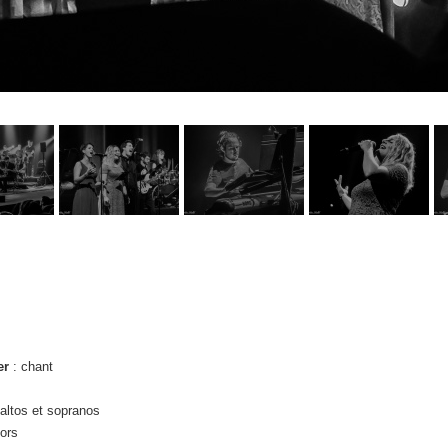
er
: chant
altos et sopranos
ors