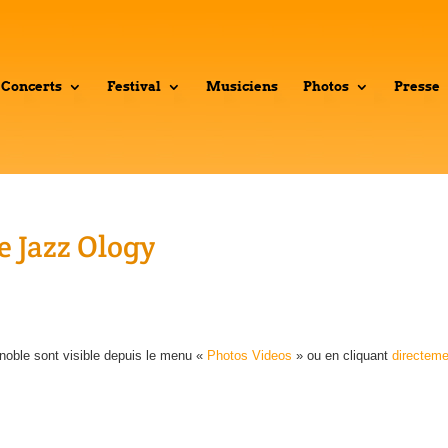
Concerts
Festival
Musiciens
Photos
Presse
e Jazz Ology
enoble sont visible depuis le menu «
Photos Videos
» ou en cliquant
directeme