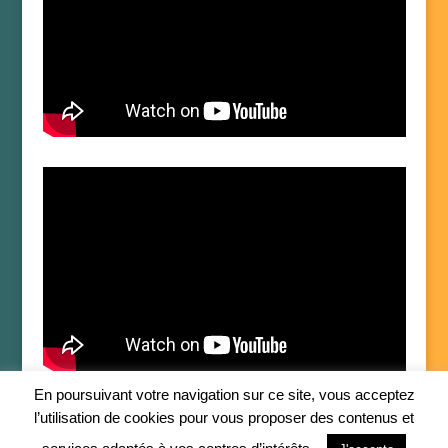
En poursuivant votre navigation sur ce site, vous acceptez
l’utilisation de cookies pour vous proposer des contenus et