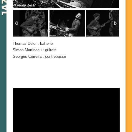
2
/
12
Thomas Delor : batterie
Simon Martineau : guitare
Georges Correira : contrebasse