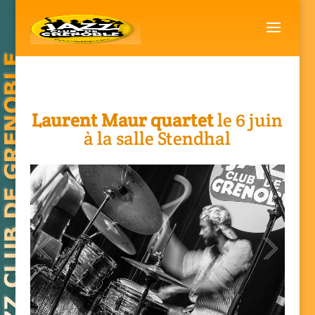
Laurent Maur quartet
le 6 juin
à la salle Stendhal