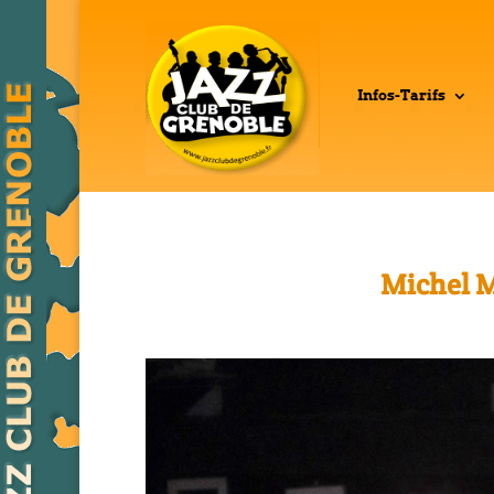
Infos-Tarifs
Michel M