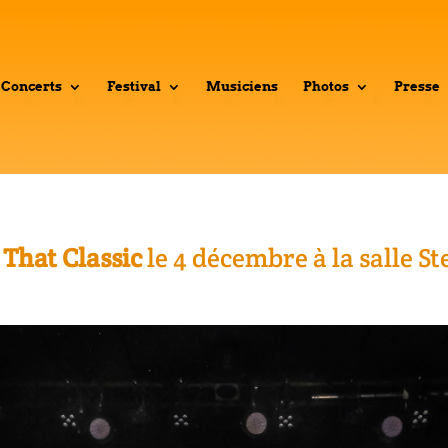
Concerts
Festival
Musiciens
Photos
Presse
That Classic
le 4 décembre à la salle S