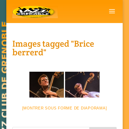
Images tagged "Brice
berrerd"
[MONTRER SOUS FORME DE DIAPORAMA]