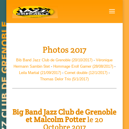
Photos 2017
Bib Band Jazz Club de Grenoble (20/10/2017)
-
Véronique
Hermann Sambin 5tet
-
Hommage Eroll Garner (28/08/2017)
-
Leila Martial (21/09/2017)
-
Cornet double (12/1/2017)
-
Thomas Delor Trio (5/1/2017)
Big Band Jazz Club de Grenoble
et Malcolm Potter
le 20
Octobre 2017