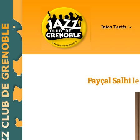
Infos-Tarifs
Fayçal Salhi
le