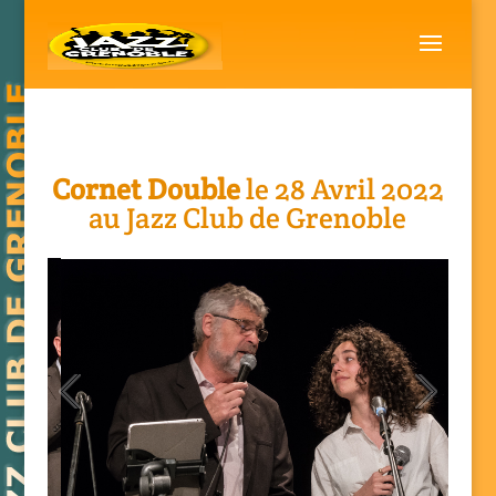
Cornet Double
le 28 Avril 2022
au Jazz Club de Grenoble